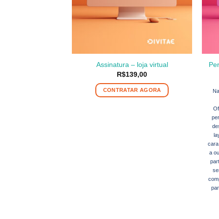
Per
Assinatura – loja virtual
R$
139,00
CONTRATAR AGORA
Na
Of
pe
de
la
cara
a o
par
se
comp
par