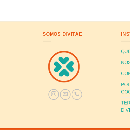
SOMOS DIVITAE
IN
QU
NOS
CO
POL
CO
TER
DIV