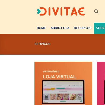
Skip
to
content
HOME
ABRIR LOJA
RECURSOS
SERV
SERVIÇOS