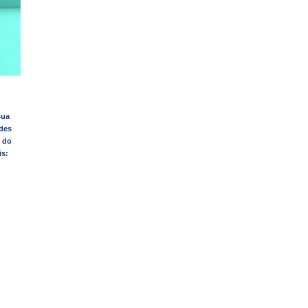
sua
ades
e do
is: